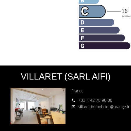
VILLARET (SARL AIFI)
France
+33 1 42 78 90 00
villaret.immobilier@orange.fr