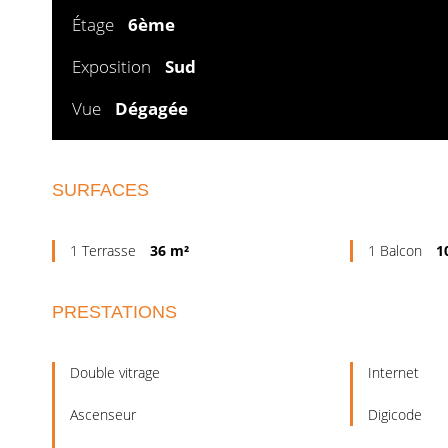
Étage
6ème
Exposition
Sud
Vue
Dégagée
SURFACES
1 Terrasse
36 m²
1 Balcon
1
PRESTATIONS
Double vitrage
Internet
Ascenseur
Digicode