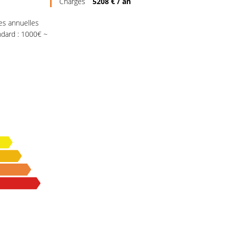
Charges
5208 € / an
s annuelles
ndard : 1000€ ~