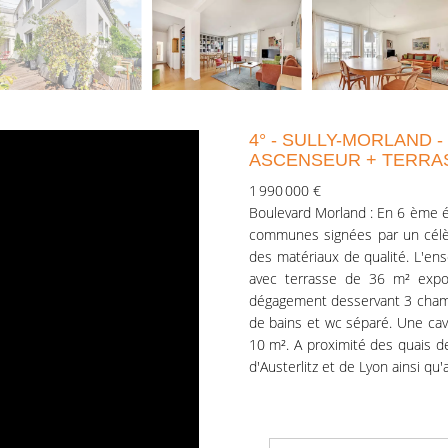
4° - SULLY-MORLAND -
ASCENSEUR + TERRA
1 990 000 €
Boulevard Morland : En 6 ème é
communes signées par un célè
des matériaux de qualité. L'e
avec terrasse de 36 m² expo
dégagement desservant 3 chambr
de bains et wc séparé. Une cave
10 m². A proximité des quais de 
d'Austerlitz et de Lyon ainsi qu'