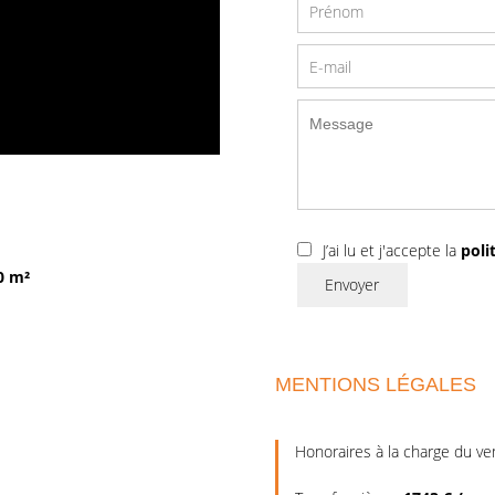
J’ai lu et j'accepte la
poli
0 m²
Envoyer
MENTIONS LÉGALES
Honoraires à la charge du v