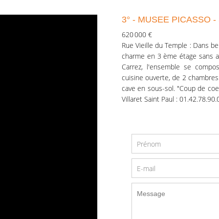
3° - MUSEE PICASSO 
620 000 €
Rue Vieille du Temple : Dans be
charme en 3 ème étage sans as
Carrez, l'ensemble se compo
cuisine ouverte, de 2 chambres 
cave en sous-sol. "Coup de coe
Villaret Saint Paul : 01.42.78.90.